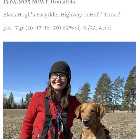
1
3.04.2025 NOW
T,
Orimattila
Black Hugh's Easyrider Highway to Hell "Torsti"
pist. 71p. (16-17-18-20) 89% sij. 6./34, ALO1