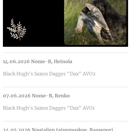
14.06.2026 Nome-B, Heinola
Black Hugh's Saxon Dagger "Dax" AVO2
07.06.2026 Nome-B, Renko
Black Hugh's Saxon Dagger "Dax" AVO1
24.05.2026 Noutajien taipumuskoe, Raasepori