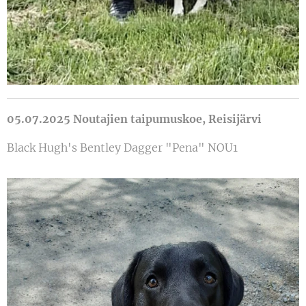
05.07.2025 Noutajien taipumuskoe, Reisijärvi
Black Hugh's Bentley Dagger "Pena" NOU1