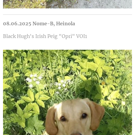
08.06.2025 Nome-B, Heinola
Black Hugh's Irish Peig "Opri" VOI1